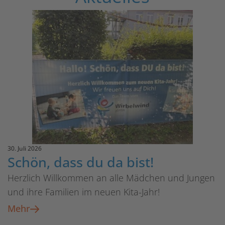
30. Juli 2026
30
Schön, dass du da bist!
S
Herzlich Willkommen an alle Mädchen und Jungen
W
und ihre Familien im neuen Kita-Jahr!
n
Mehr
M