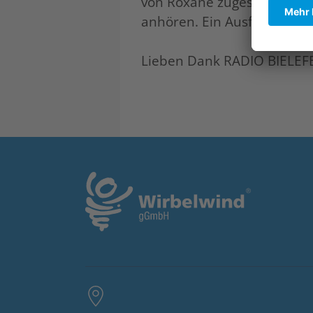
von Roxane zugeschickt be
anhören. Ein Ausflug der n
Lieben Dank RADIO BIELEFE