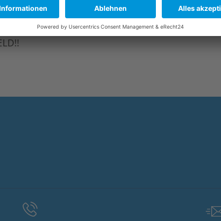
kommen und konnten so noch einmal alle miteina
och lange in Erinnerung bleiben wird.
LD!!