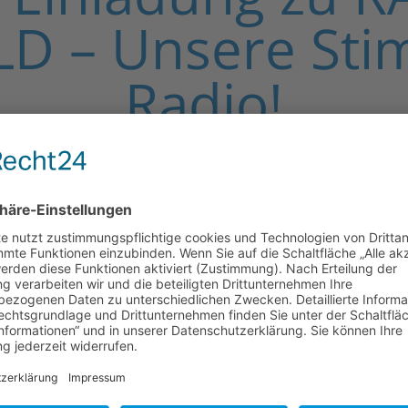
LD – Unsere St
Radio!
15. Juni 2023
gt hinter uns. Mit der Schulkindergruppe durften w
 absolut begeistert. Roxane Brockschnieder empfin
 zeigte und erklärte uns sämtliche Räumlichkeit
 mitgebrachten Fragen der Kinder und hatte soga
itet. Zum „Tag der Süßigkeiten“ interviewte sie 
 „Was sind denn Eure Lieblingssüßigkeiten?“ Aufge
alle in das Mikrofon zu sprechen und einen Zusam
n. In der KiTa wieder angekommen, hatten wir den