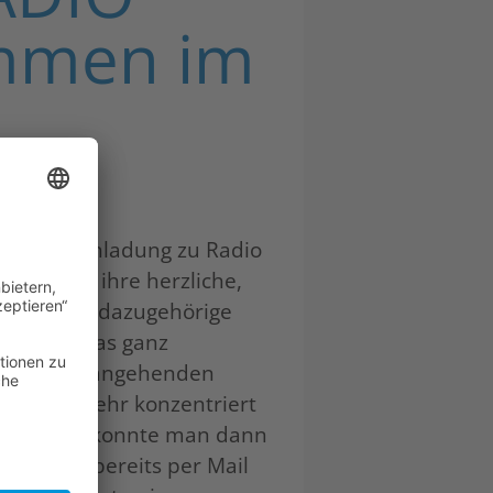
immen im
ir einer Einladung zu Radio
g uns auf ihre herzliche,
en und die dazugehörige
r noch etwas ganz
unsere vier angehenden
regt und sehr konzentriert
menschnitt konnte man dann
 Beitrag bereits per Mail